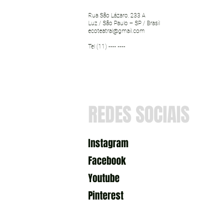
Rua São Lázaro, 233 A
Luz / São Paulo – SP / Brasil
ecoteatral@gmail.com
Tel (11) ---- ----
REDES SOCIAIS
Instagram
Facebook
Youtube
Pinterest